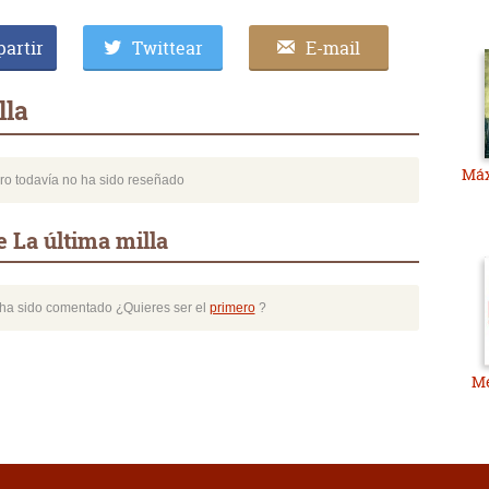
artir
Twittear
E-mail
lla
Máx
bro todavía no ha sido reseñado
 La última milla
o ha sido comentado ¿Quieres ser el
primero
?
Me