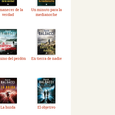
manecer de la
Un minuto para la
verdad
medianoche
mino del perdón
En tierra de nadie
La huida
El objetivo