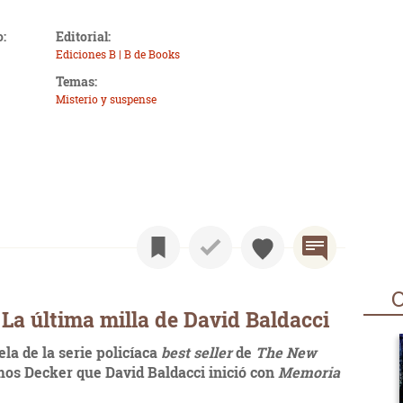
o:
Editorial:
Ediciones B | B de Books
Temas:
Misterio y suspense
O
La última milla de David Baldacci
la de la serie policíaca
best seller
de
The New
os Decker que David Baldacci inició con
Memoria