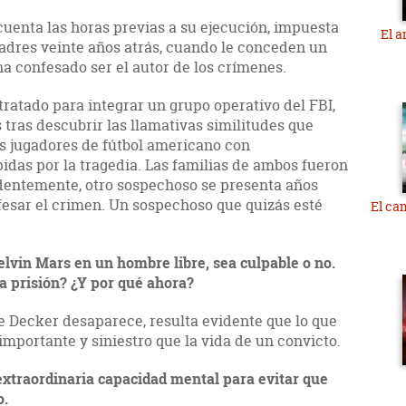
cuenta las horas previas a su ejecución, impuesta
El a
padres veinte años atrás, cuando le conceden un
a confesado ser el autor de los crímenes.
atado para integrar un grupo operativo del FBI,
 tras descubrir las llamativas similitudes que
s jugadores de fútbol americano con
das por la tragedia. Las familias de ambos fueron
dentemente, otro sospechoso se presenta años
esar el crimen. Un sospechoso que quizás esté
El ca
elvin
Mars
en un hombre libre, sea culpable o no.
la prisión? ¿Y por qué ahora?
 Decker desaparece, resulta evidente que lo que
mportante y siniestro que la vida de un convicto.
extraordinaria capacidad mental para evitar que
o.