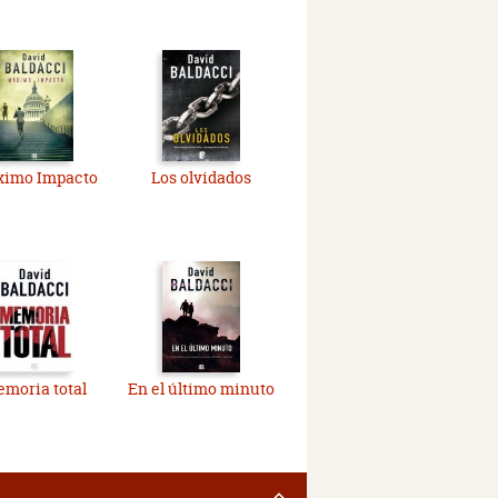
imo Impacto
Los olvidados
moria total
En el último minuto