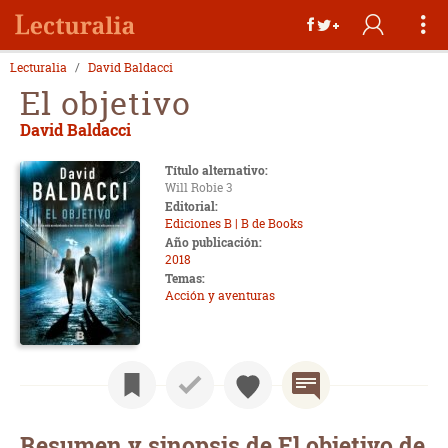
Lecturalia
David Baldacci
El objetivo
David Baldacci
Título alternativo:
Will Robie 3
Editorial:
Ediciones B | B de Books
Año publicación:
2018
Temas:
Acción y aventuras
Resumen y sinopsis de El objetivo de