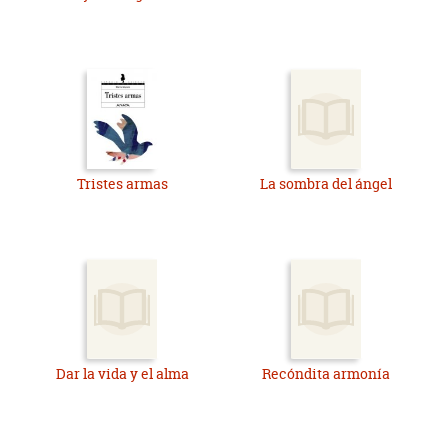
disfrutarlo. Y, por supuesto, a la escritora y su peculiar King
Kong del relato “El buen camino”.
Podría hablar de los doce cuentos, pero entonces no lo
leerían y merece la pena leerlo, porque es muy bueno. Yo he
disfrutado mucho leyéndolo y releyéndolo, y lo recomiendo.
Tristes armas
La sombra del ángel
Dar la vida y el alma
Recóndita armonía