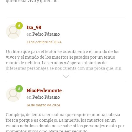
quién está vivo y quién no..
6
Iza_98
Pedro Páramo
13 de octubre de 2024
Un libro que para el lector se cuenta entre el mundo de los
vivos y el mundo de los muertos separados por un tenue
manto de neblina. Las crudas y ásperas historias de
diferentes personajes se nos cuenta con una prosa que, sin
darnos cuenta, nos transporta rápidamente a aquellos
lugares para vivir de cerca las vivencias de los que algún día
habitaron este mundo. Un libro en el cual es fácil perderse y
8
NicoPedemonte
el lector tiene que regresar pasos para no perderse en el
camino, pero indudablemente se disfruta cada paso que se
Pedro Páramo
da.
14 de marzo de 2024
Complejo, de lectura en calma que requiere mucha cabeza
fresca porque es complejo. La muerte, los muertos en un
estado nebuloso donde no se sabe si los personajes están por
momentos vivos o no. Para releer seguido.