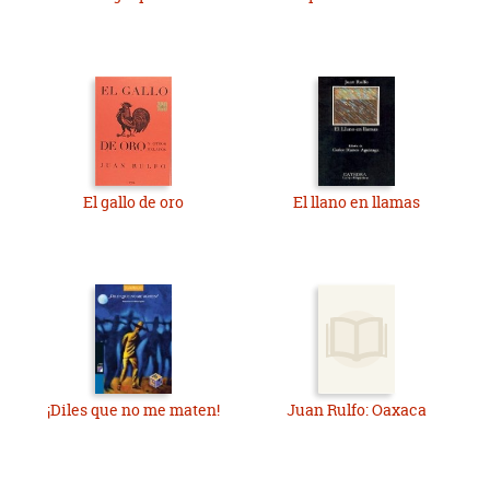
significativo. Y es que el odio y el rencor forman un páramo
en el corazón humano. El acierto de Rulfo consiste en haber
trasladado ese desierto al mundo material, generando una
novela pesimista, pero manteniendo un pequeño resquicio
para la esperanza.
El gallo de oro
El llano en llamas
¡Diles que no me maten!
Juan Rulfo: Oaxaca