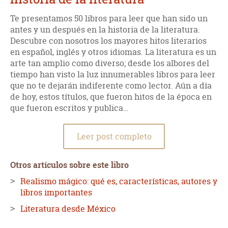
explicativas como para meterte en la historia.
Te presentamos 50 libros para leer que han sido un
Los personajes son, sin duda alguna, una de las cosas más
antes y un después en la historia de la literatura.
logradas de todo el libro. Todos ellos, independientemente del
Descubre con nosotros los mayores hitos literarios
peso que tengan en la trama, están construidos de manera
en español, inglés y otros idiomas. La literatura es un
muy sólida y resultan coherentes y verosímiles. Y eso
incluye a los tres protagonistas: Juan Preciado, un hombre
arte tan amplio como diverso; desde los albores del
que va en busca de su padre; Pedro Páramo, padre del
tiempo han visto la luz innumerables libros para leer
anterior y cacique del lugar y Comala, el enigmático pueblo
que no te dejarán indiferente como lector. Aún a día
donde transcurre toda la historia.
de hoy, estos títulos, que fueron hitos de la época en
que fueron escritos y publica…
La historia de Pedro Páramo es bastante simple en la forma
pero increíblemente compleja en su estructura. En esencia,
el libro trata sobre la historia de un lugar llamado Comala,
Leer post completo
situado en México. A este lugar, antes próspero y rico, ahora
deshabitado y desolado, es donde llega Juan Preciado para
cumplir la promesa que le hizo a su madre muerta, de ir a su
Otros artículos sobre este libro
pueblo y enfrentarse a su padre. Desde su llegada, el
escenario y la gente se torna enigmática y confusa. De tal
Realismo mágico: qué es, características, autores y
forma que al final, no sabes que es verdad ni que es mentira, o
libros importantes
que puede ser real o producto de la locura. Mientras que
Preciado se descompone, el libro nos desvela el destino de
Literatura desde México
Pedro Páramo, a través de una serie de flashbacks narrados
por varias voces. Finalmente todas las tramas confluyen en