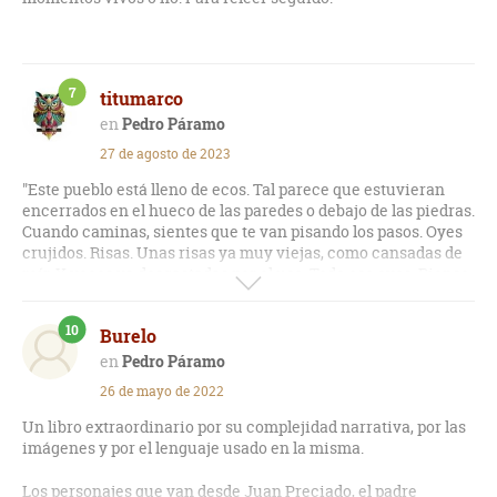
7
titumarco
Pedro Páramo
27 de agosto de 2023
"Este pueblo está lleno de ecos. Tal parece que estuvieran
encerrados en el hueco de las paredes o debajo de las piedras.
Cuando caminas, sientes que te van pisando los pasos. Oyes
crujidos. Risas. Unas risas ya muy viejas, como cansadas de
reír. Y voces ya desgastadas por el uso. Todo eso oyes. Pienso
que llegará el día en que estos sonidos se apaguen."
10
Burelo
Gran clásico de la narrativa latinoamericana, que presenta la
historia de un gamonal, Pedro Páramo, dueño de la propiedad
Pedro Páramo
"La Media Luna", en Comala, siendo él símbolo de dominio,
26 de mayo de 2022
pasión, lujuria, a la vez que atormentado por una obsesión
femenina llamada Susana San Juan, por cuya "posesión"
Un libro extraordinario por su complejidad narrativa, por las
Pedro terminará pagando un alto precio. Paralelo corren
imágenes y por el lenguaje usado en la misma.
otras historias y personajes, en un ambiente entre onírico,
misterioso, "borrascoso", irreal y fantasmal, con saltos de
Los personajes que van desde Juan Preciado, el padre