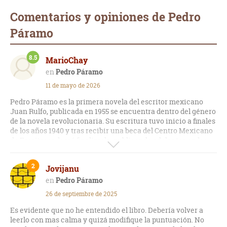
Comentarios y opiniones de Pedro
Páramo
8.5
MarioChay
Pedro Páramo
11 de mayo de 2026
Pedro Páramo es la primera novela del escritor mexicano
Juan Rulfo, publicada en 1955 se encuentra dentro del género
de la novela revolucionaria. Su escritura tuvo inicio a finales
de los años 1940 y tras recibir una beca del Centro Mexicano
de Escritores, logró finalizarla, publicando adelantos en los
años 1953 y 1954.
2
Jovijanu
En la obra seguimos a Juan Preciado, quien en los últimos
respiros de su madre Dolores Preciado, esta le indica que
Pedro Páramo
vaya al pueblo de Comala, a reclamarle todo lo que no les dio
26 de septiembre de 2025
Pedro Páramo, su padre. En camino a Comala, divisa a una
persona y decide pedirle indicaciones, ahora los dos iban
Es evidente que no he entendido el libro. Debería volver a
camino a Comala y al darse cuenta de esto, el arriendo decide
leerlo con mas calma y quizá modifique la puntuación. No