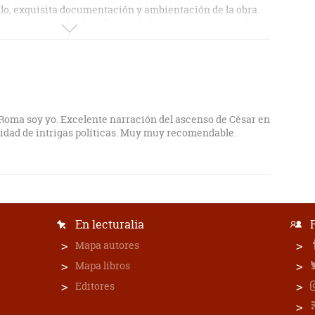
o, exquisita documentación y ambientación de la obra.
de Escipión en las batallas no dedica tanta tiempo en la
nte citado, hacía que casi estuvieras presente en las
Roma soy yo. Excelente narración del ascenso de César en
inidad de intrigas políticas. Muy muy recomendable.
En lecturalia
Mapa autores
Mapa libros
Editores