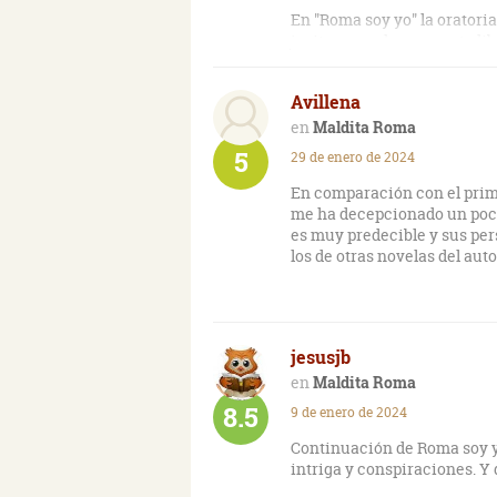
En "Roma soy yo" la oratoria
joyita, como lo es en este li
La retórica y las formas so
Avillena
sus libros.
Maldita Roma
Me encantó nuevamente esta
5
29 de enero de 2024
convulsionada vida de Julio
En comparación con el primer
me ha decepcionado un poco.
es muy predecible y sus per
los de otras novelas del auto
jesusjb
Maldita Roma
8.5
9 de enero de 2024
Continuación de Roma soy yo
intriga y conspiraciones. Y