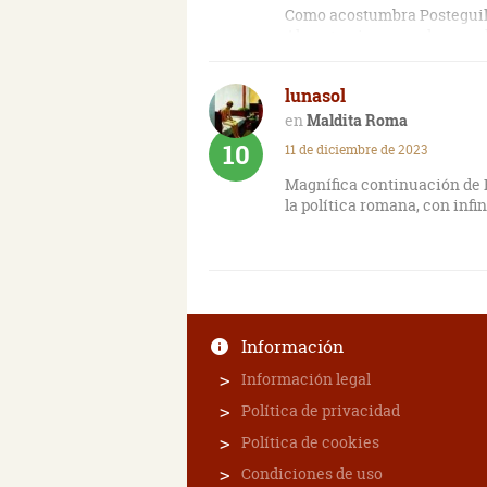
Como acostumbra Posteguill
Al contrario que en la saga 
narración (en el anteriorme
batallas).
lunasol
Libro muy recomendado.
Maldita Roma
10
11 de diciembre de 2023
Magnífica continuación de 
la política romana, con inf
Información
Información legal
Política de privacidad
Política de cookies
Condiciones de uso