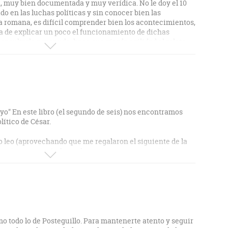
, muy bien documentada y muy verídica. No le doy el 10
o en las luchas políticas y sin conocer bien las
ca romana, es difícil comprender bien los acontecimientos,
a de explicar un poco el funcionamiento de dichas
consultarlo a menudo, hace que pierda agilidad el relato.
o" En este libro (el segundo de seis) nos encontramos
lítico de César.
o leo (aprovechando que me regalaron el siguiente de la
ecepcionar, atrapándome de nuevo con su narración.
res mundos"
 todo lo de Posteguillo. Para mantenerte atento y seguir