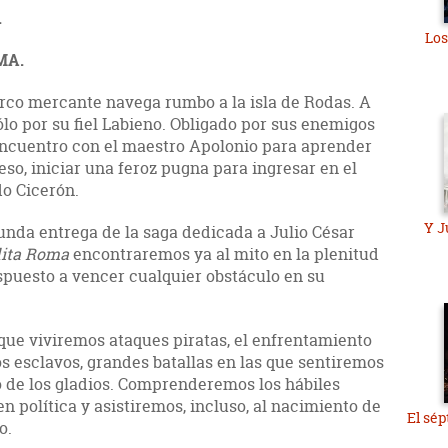
.
Los
MA.
arco mercante navega rumbo a la isla de Rodas. A
lo por su fiel Labieno. Obligado por sus enemigos
 encuentro con el maestro Apolonio para aprender
eso, iniciar una feroz pugna para ingresar en el
do Cicerón.
Y J
unda entrega de la saga dedicada a Julio César
ita Roma
encontraremos ya al mito en la plenitud
dispuesto a vencer cualquier obstáculo en su
l que viviremos ataques piratas, el enfrentamiento
os esclavos, grandes batallas en las que sentiremos
do de los gladios. Comprenderemos los hábiles
 política y asistiremos, incluso, al nacimiento de
El sép
o.