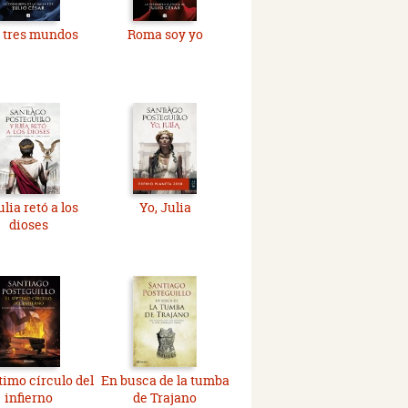
 tres mundos
Roma soy yo
ulia retó a los
Yo, Julia
dioses
timo círculo del
En busca de la tumba
infierno
de Trajano