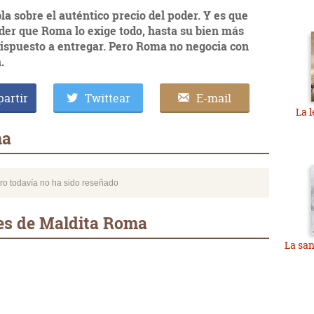
la sobre
el auténtico precio del poder. Y es que
der que Roma lo exige todo,
hasta su bien más
ispuesto a entregar. Pero Roma no negocia con
.
artir
Twittear
E-mail
La 
ma
bro todavía no ha sido reseñado
es de Maldita Roma
La san