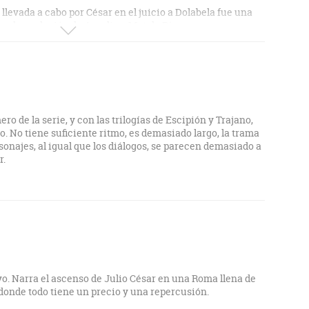
 llevada a cabo por César en el juicio a Dolabela fue una
bro, la apelación de Aurelia a Metelo Pío.
n bien interpretadas y manejadas por Posteguillo en todos
 narración sobre quizás, la etapa más atrapante en la
 César.
o de la serie, y con las trilogías de Escipión y Trajano,
 No tiene suficiente ritmo, es demasiado largo, la trama
sonajes, al igual que los diálogos, se parecen demasiado a
r.
. Narra el ascenso de Julio César en una Roma llena de
 donde todo tiene un precio y una repercusión.