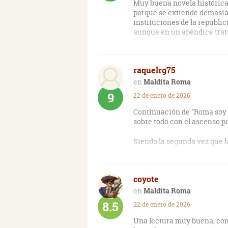
Muy buena novela histórica
porque se extiende demasiad
instituciones de la repúbli
aunque en un apéndice trat
instituciones. El tener que 
raquelrg75
Maldita Roma
9
22 de enero de 2026
Continuación de "Roma soy y
sobre todo con el ascenso po
Siendo la segunda vez que l
saga), el autor sigue sin d
Ansiosa por empezar "Los t
coyote
Maldita Roma
8.5
22 de enero de 2026
Una lectura muy buena, como