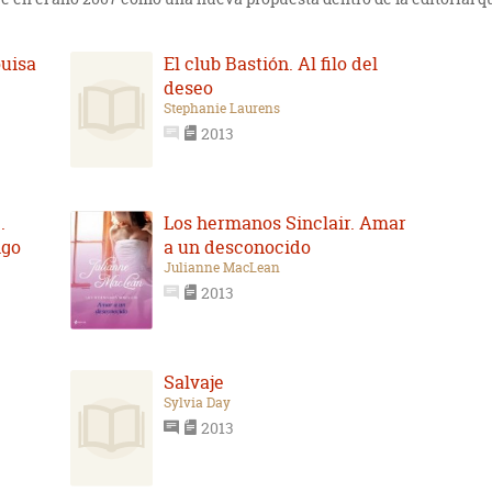
ouisa
El club Bastión. Al filo del
deseo
Stephanie Laurens
2013
.
Los hermanos Sinclair. Amar
igo
a un desconocido
Julianne MacLean
2013
Salvaje
Sylvia Day
2013