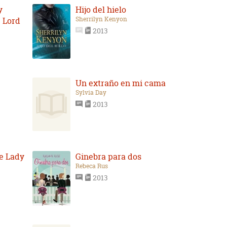
y
Hijo del hielo
Sherrilyn Kenyon
 Lord
2013
Un extraño en mi cama
Sylvia Day
2013
e Lady
Ginebra para dos
Rebeca Rus
2013