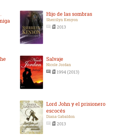
.
Hijo de las sombras
Sherrilyn Kenyon
miga
2013
che
Salvaje
Nicole Jordan
1994 (2013)
Lord John y el prisionero
escocés
Diana Gabaldon
2013