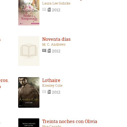
Laura Lee Guhrke
2012
n
Noventa días
M. C. Andrews
2012
eros.
Lothaire
Kresley Cole
o
2012
d
Treinta noches con Olivia
Noe Casado