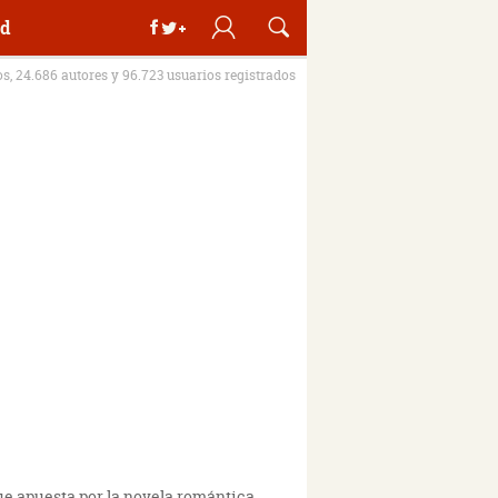
d
os, 24.686 autores y 96.723 usuarios registrados
que apuesta por la novela romántica