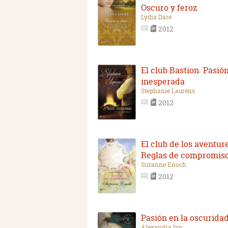
Oscuro y feroz
Lydia Dare
2012
El club Bastion. Pasió
inesperada
Stephanie Laurens
2012
El club de los aventur
Reglas de compromis
Suzanne Enoch
2012
Pasión en la oscurida
Alexandra Ivy