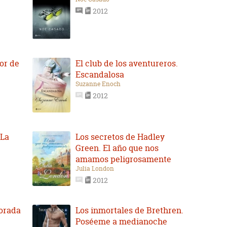
2012
nor de
El club de los aventureros.
Escandalosa
Suzanne Enoch
2012
 La
Los secretos de Hadley
Green. El año que nos
amamos peligrosamente
Julia London
2012
morada
Los inmortales de Brethren.
Poséeme a medianoche