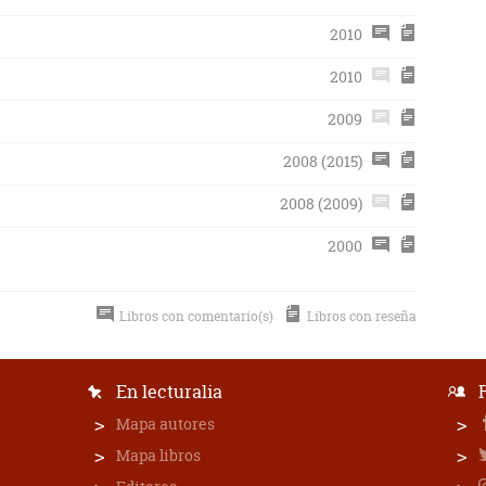
2010
2010
2009
2008 (2015)
2008 (2009)
2000
Libros con comentario(s)
Libros con reseña
En lecturalia
Mapa autores
Mapa libros