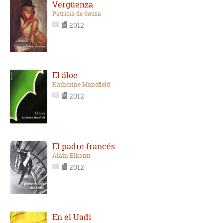
Vergüenza
Patricia de Sousa
2012
El áloe
Katherine Mansfield
2012
El padre francés
Alain Elkann
2012
En el Uadi