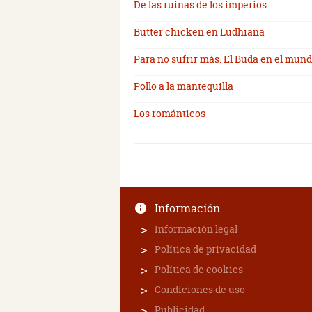
De las ruinas de los imperios
Butter chicken en Ludhiana
Para no sufrir más. El Buda en el mun
Pollo a la mantequilla
Los románticos
Información
Información legal
Política de privacidad
Política de cookies
Condiciones de uso
Publicidad