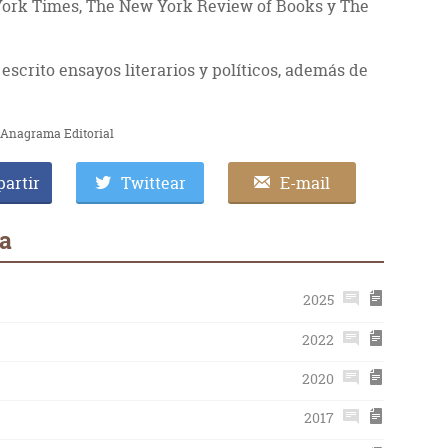
York Times, The New York Review of Books y The
escrito ensayos literarios y políticos, además de
e Anagrama Editorial
artir
Twittear
E-mail
ra
2025
2022
2020
2017