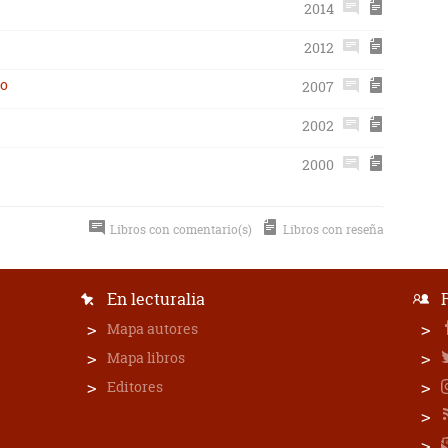
2014
2012
do
2007
2002
2000
Libros con comentario(s)
Libros con reseña
En lecturalia
Mapa autores
Mapa libros
Editores