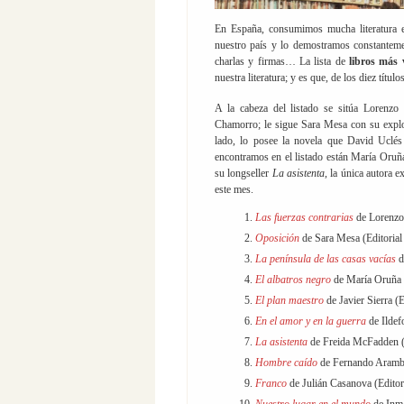
En España, consumimos mucha literatura e
nuestro país y lo demostramos constanteme
charlas y firmas… La lista de
libros más
nuestra literatura; y es que, de los diez títu
A la cabeza del listado se sitúa Lorenzo
Chamorro; le sigue Sara Mesa con su explo
lado, lo posee la novela que David Uclés 
encontramos en el listado están María Oruñ
su longseller
La asistenta
, la única autora 
este mes.
Las fuerzas contrarias
de Lorenzo 
Oposición
de Sara Mesa (Editoria
La península de las casas vacías
d
El albatros negro
de María Oruña (
El plan maestro
de Javier Sierra (E
En el amor y en la guerra
de Ildef
La asistenta
de Freida McFadden (E
Hombre caído
de Fernando Arambu
Franco
de Julián Casanova (Editori