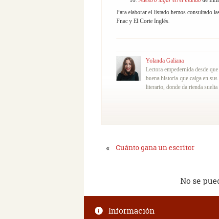
Nuestro lugar en el mundo
de Inma
Para elaborar el listado hemos consultado la
Fnac y El Corte Inglés.
Yolanda Galiana
Lectora empedernida desde que t
buena historia que caiga en sus
literario, donde da rienda suelta
«
Cuánto gana un escritor
No se pue
Información