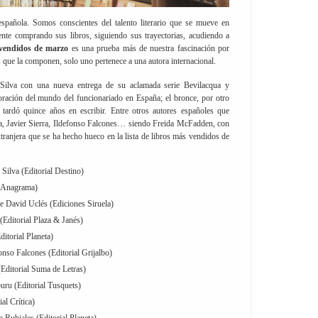
spañola. Somos conscientes del talento literario que se mueve en
nte comprando sus libros, siguiendo sus trayectorias, acudiendo a
 vendidos de marzo
es una prueba más de nuestra fascinación por
los que la componen, solo uno pertenece a una autora internacional.
 Silva con una nueva entrega de su aclamada serie Bevilacqua y
ración del mundo del funcionariado en España; el bronce, por otro
tardó quince años en escribir. Entre otros autores españoles que
a, Javier Sierra, Ildefonso Falcones… siendo Freida McFadden, con
extranjera que se ha hecho hueco en la lista de libros más vendidos de
Silva (Editorial Destino)
l Anagrama)
e David Uclés (Ediciones Siruela)
Editorial Plaza & Janés)
ditorial Planeta)
onso Falcones (Editorial Grijalbo)
ditorial Suma de Letras)
ru (Editorial Tusquets)
al Crítica)