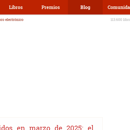
Libros
Premios
Blog
Comunida
ibro electrónico
113.600 libr
idos en marzo de 2025: el