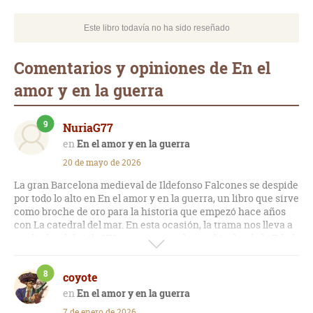
Este libro todavía no ha sido reseñado
Comentarios y opiniones de En el
amor y en la guerra
9
NuriaG77
En el amor y en la guerra
20 de mayo de 2026
La gran Barcelona medieval de Ildefonso Falcones se despide
por todo lo alto en En el amor y en la guerra, un libro que sirve
como broche de oro para la historia que empezó hace años
con La catedral del mar. En esta ocasión, la trama nos lleva a
mediados del siglo XV, un momento de cambio donde la Edad
Media empieza a dar paso al Renacimiento. El protagonista
es el joven Arnau Estanyol, nieto del famoso constructor de la
8
coyote
iglesia de Santa María del Mar, quien tiene que defender el
honor de su apellido en una época muy peligrosa. Mientras el
En el amor y en la guerra
chico pelea en Italia ayudando al rey Alfonso V a conquistar
7 de enero de 2026