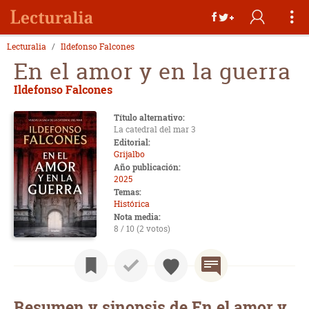
Lecturalia
Ildefonso Falcones
En el amor y en la guerra
Ildefonso Falcones
Título alternativo:
La catedral del mar 3
Editorial:
Grijalbo
Año publicación:
2025
Temas:
Histórica
Nota media:
8 / 10 (2 votos)
Resumen y sinopsis de En el amor y