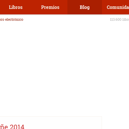
Libros
Premios
Blog
Comunida
ibro electrónico
113.600 lib
Eñe 2014