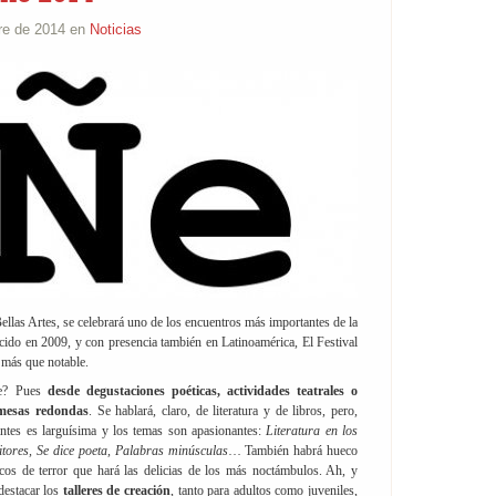
re de 2014 en
Noticias
Bellas Artes, se celebrará uno de los encuentros más importantes de la
cido en 2009, y con presencia también en Latinoamérica, El Festival
 más que notable.
ñe? Pues
desde degustaciones poéticas, actividades teatrales o
 mesas redondas
. Se hablará, claro, de literatura y de libros, pero,
pantes es larguísima y los temas son apasionantes:
Literatura en los
itores, Se dice poeta, Palabras minúsculas
… También habrá hueco
sicos de terror que hará las delicias de los más noctámbulos. Ah, y
destacar los
talleres de creación
, tanto para adultos como juveniles,