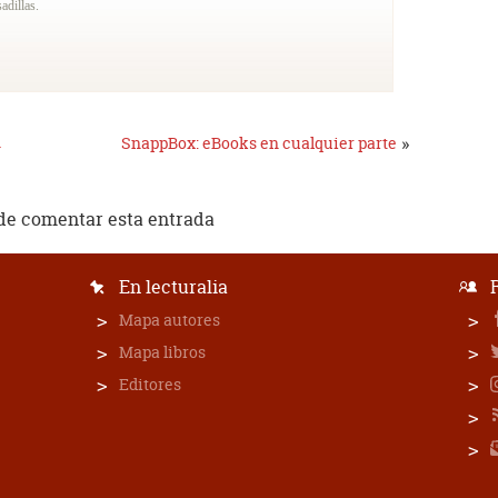
adillas.
n
»
SnappBox: eBooks en cualquier parte
de comentar esta entrada
En lecturalia
Mapa autores
Mapa libros
Editores