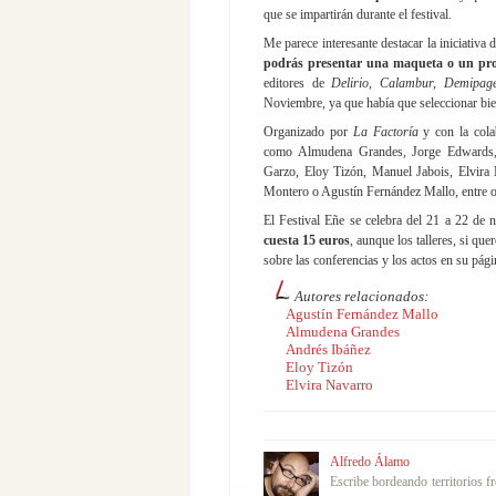
que se impartirán durante el festival.
Me parece interesante destacar la iniciativa 
podrás presentar una maqueta o un proy
editores de
Delirio, Calambur, Demipa
Noviembre, ya que había que seleccionar bien 
Organizado por
La Factoría
y con la cola
como Almudena Grandes, Jorge Edwards,
Garzo, Eloy Tizón, Manuel Jabois, Elvira
Montero o Agustín Fernández Mallo, entre o
El Festival Eñe se celebra del 21 a 22 de
cuesta 15 euros
, aunque los talleres, si que
sobre las conferencias y los actos en su pág
Autores relacionados:
Agustín Fernández Mallo
Almudena Grandes
Andrés Ibáñez
Eloy Tizón
Elvira Navarro
Alfredo Álamo
Escribe bordeando territorios f