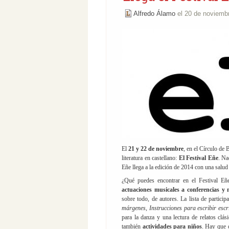
Alfredo Álamo
el 20 de noviemb
El
21 y 22 de noviembre
, en el Círculo de 
literatura en castellano:
El Festival Eñe
. Na
Eñe llega a la edición de 2014 con una salud
¿Qué puedes encontrar en el Festival E
actuaciones musicales a conferencias y
sobre todo, de autores. La lista de partici
márgenes, Instrucciones para escribir escr
para la danza y una lectura de relatos clá
también
actividades para niños
. Hay que 