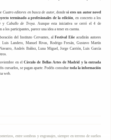
de
Cuatro editores en busca de autor
, donde
si eres un autor novel
ecto terminado a profesionales de la edición
, en concreto a los
ge
y
Caballo de Troya
. Aunque esta iniciativa se cerró el 4 de
a los participantes, parece una idea a tener en cuenta.
boración del Instituto Cervantes, al
Festival Eñe
acudirán autores
 Luis Landero, Manuel Rivas, Rodrigo Fresán, Gustavo Martín
 Navarro, Andrés Ibáñez, Luna Miguel, Jorge Carrión, Luis García
tros.
 noviembre en el
Círculo de Bellas Artes de Madrid y la entrada
réis cursarlos, se pagan aparte. Podéis consultar
toda la información
ina web.
ronterizos, entre sombras y engranajes, siempre en terreno de sueños