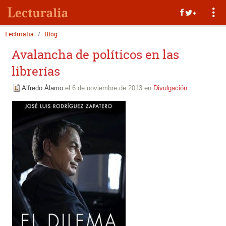
Lecturalia
Blog
Avalancha de políticos en las
librerías
Alfredo Álamo
el 6 de noviembre de 2013 en
Divulgación