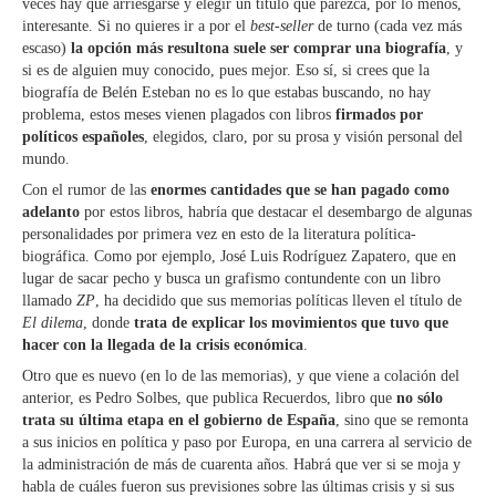
veces hay que arriesgarse y elegir un título que parezca, por lo menos,
interesante. Si no quieres ir a por el
best-seller
de turno (cada vez más
escaso)
la opción más resultona suele ser comprar una biografía
, y
si es de alguien muy conocido, pues mejor. Eso sí, si crees que la
biografía de Belén Esteban no es lo que estabas buscando, no hay
problema, estos meses vienen plagados con libros
firmados por
políticos españoles
, elegidos, claro, por su prosa y visión personal del
mundo.
Con el rumor de las
enormes cantidades que se han pagado como
adelanto
por estos libros, habría que destacar el desembargo de algunas
personalidades por primera vez en esto de la literatura política-
biográfica. Como por ejemplo, José Luis Rodríguez Zapatero, que en
lugar de sacar pecho y busca un grafismo contundente con un libro
llamado
ZP
, ha decidido que sus memorias políticas lleven el título de
El dilema
, donde
trata de explicar los movimientos que tuvo que
hacer con la llegada de la crisis económica
.
Otro que es nuevo (en lo de las memorias), y que viene a colación del
anterior, es Pedro Solbes, que publica Recuerdos, libro que
no sólo
trata su última etapa en el gobierno de España
, sino que se remonta
a sus inicios en política y paso por Europa, en una carrera al servicio de
la administración de más de cuarenta años. Habrá que ver si se moja y
habla de cuáles fueron sus previsiones sobre las últimas crisis y si sus