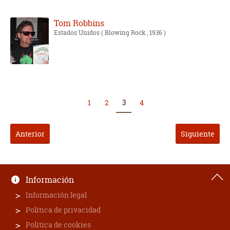
Tom Robbins
Estados Unidos
( Blowing Rock , 1936 )
1
2
3
4
Anterior
Siguiente
Información
Información legal
Política de privacidad
Política de cookies