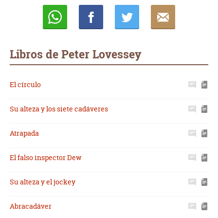
Whatsapp
Compartir
Twittear
E-
mail
Libros de Peter Lovessey
El círculo
Su alteza y los siete cadáveres
Atrapada
El falso inspector Dew
Su alteza y el jockey
Abracadáver