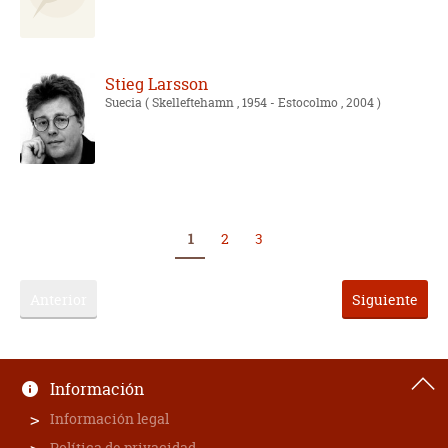
Stieg Larsson
Suecia
( Skelleftehamn , 1954 - Estocolmo , 2004 )
1
2
3
Anterior
Siguiente
Información
Información legal
Política de privacidad