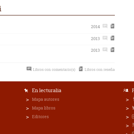
i
2014
2013
2013
Libros con comentario(s)
Libros con reseña
En lecturalia
Mapa autores
Mapa libros
Editores