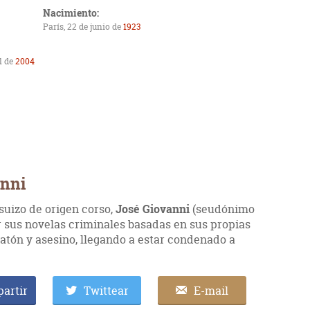
Nacimiento:
París, 22 de junio de
1923
l de
2004
anni
osuizo de origen corso,
José Giovanni
(seudónimo
r sus novelas criminales basadas en sus propias
atón y asesino, llegando a estar condenado a
artir
Twittear
E-mail