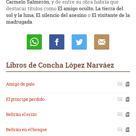
Carmelo Salmerón
, y de entre su obra habría que
destacar títulos como
El amigo oculto
,
La tierra del
sol y la luna
,
El silencio del asesino
o
El visitante de la
madrugada
.
Whatsapp
Compartir
Twittear
E-
mail
Libros de Concha López Narváez
Amigo de palo
El príncipe perdido
Beltrán el erizo
Beltrán en el bosque