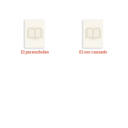
El parasubidas
El oso cansado