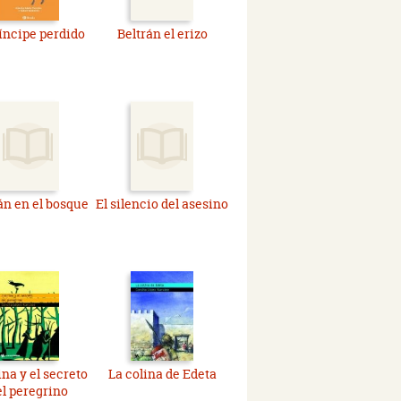
ríncipe perdido
Beltrán el erizo
án en el bosque
El silencio del asesino
na y el secreto
La colina de Edeta
el peregrino