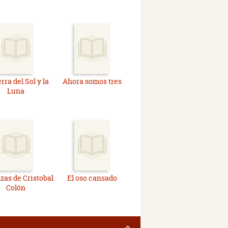
erra del Sol y la
Ahora somos tres
Luna
as de Cristobal
El oso cansado
Colón