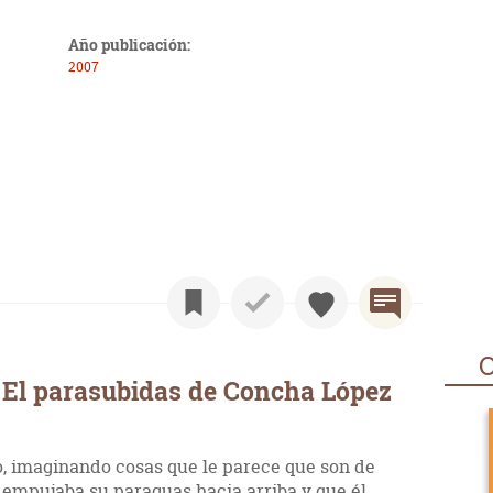
Año publicación:
2007
O
 El parasubidas de Concha López
, imaginando cosas que le parece que son de
 empujaba su paraguas hacia arriba y que él