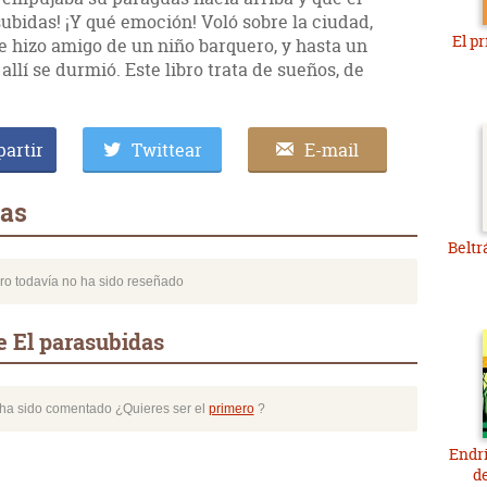
ubidas! ¡Y qué emoción! Voló sobre la ciudad,
El p
se hizo amigo de un niño barquero, y hasta un
 allí se durmió. Este libro trata de sueños, de
artir
Twittear
E-mail
das
Beltr
bro todavía no ha sido reseñado
e El parasubidas
o ha sido comentado ¿Quieres ser el
primero
?
Endri
d