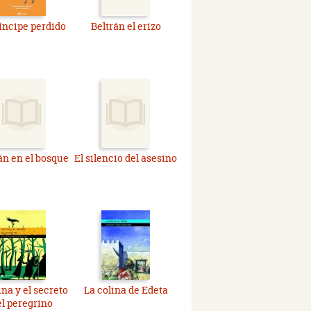
ríncipe perdido
Beltrán el erizo
án en el bosque
El silencio del asesino
na y el secreto
La colina de Edeta
el peregrino