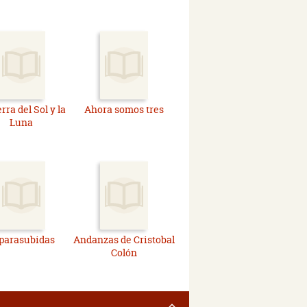
erra del Sol y la
Ahora somos tres
Luna
 parasubidas
Andanzas de Cristobal
Colón