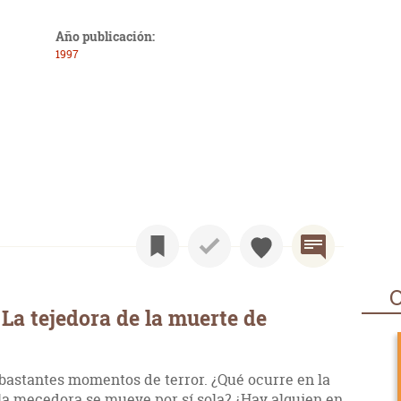
Año publicación:
1997
O
La tejedora de la muerte de
 bastantes momentos de terror. ¿Qué ocurre en la
la mecedora se mueve por sí sola? ¿Hay alguien en