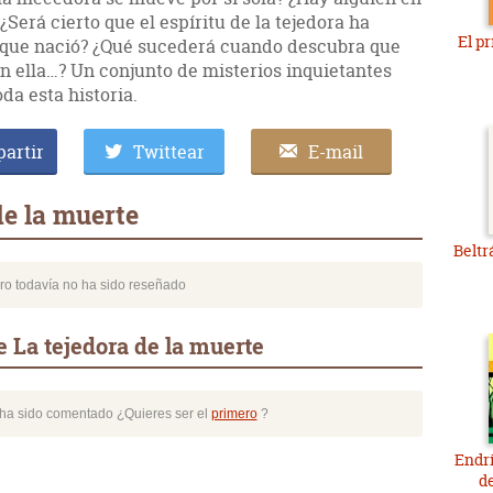
Será cierto que el espíritu de la tejedora ha
El p
a que nació? ¿Qué sucederá cuando descubra que
n ella…? Un conjunto de misterios inquietantes
da esta historia.
artir
Twittear
E-mail
de la muerte
Beltr
bro todavía no ha sido reseñado
 La tejedora de la muerte
o ha sido comentado ¿Quieres ser el
primero
?
Endri
d