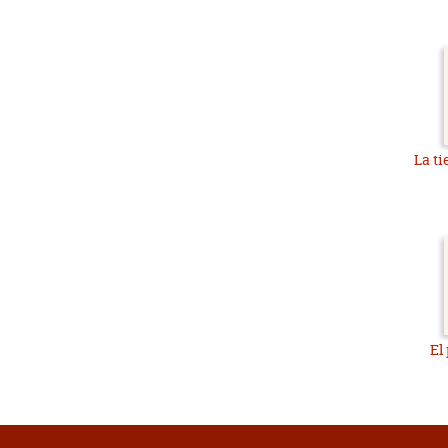
La ti
El