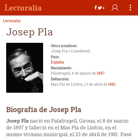
Lecturalia
Josep Pla
Otros nombres:
Josep Pla i Casadevall
País:
España
Nacimiento:
Palafrugell, 8 de marzo de
1897
Defunción:
Mas Pla de Llofriu, 23 de abril de
1981
Biografía de Josep Pla
Josep Pla
nació en Palafrugell, Girona, el 8 de marzo
de 1897 y falleció en el Mas Pla de Llofriu, en el
mismo término municipal, el 23 de abril de 1981. Pasó