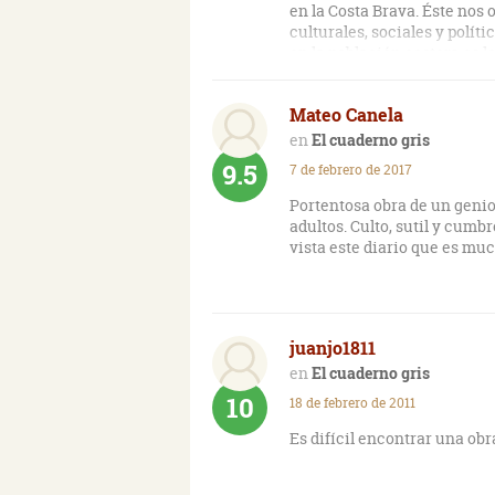
en la Costa Brava. Éste nos
culturales, sociales y políti
en la población costera es l
nada. Lectura aburrida y gri
Mateo Canela
El cuaderno gris
9.5
7 de febrero de 2017
Portentosa obra de un genio 
adultos. Culto, sutil y cumb
vista este diario que es mu
juanjo1811
El cuaderno gris
10
18 de febrero de 2011
Es difícil encontrar una obra