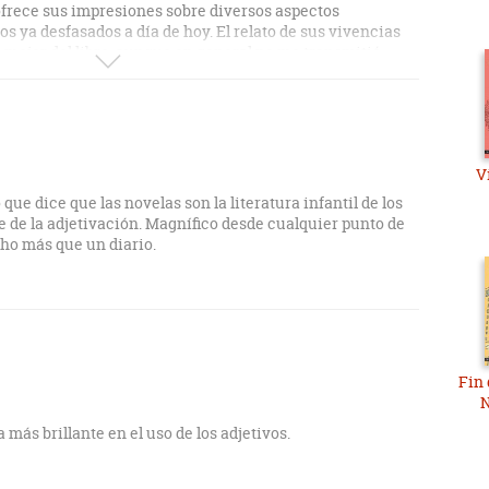
 ofrece sus impresiones sobre diversos aspectos
cos ya desfasados a día de hoy. El relato de sus vivencias
o mejor del libro, aunque en general no me transmitió
s, como el propio título ya nos avanza.
V
que dice que las novelas son la literatura infantil de los
re de la adjetivación. Magnífico desde cualquier punto de
cho más que un diario.
Fin
N
 más brillante en el uso de los adjetivos.