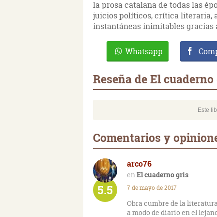
la prosa catalana de todas las ép
juicios políticos, crítica literaria
instantáneas inimitables gracias a
Whatsapp
Comp
Reseña de El cuaderno 
Este li
Comentarios y opinione
arco76
El cuaderno gris
5.5
7 de mayo de 2017
Obra cumbre de la literatur
a modo de diario en el lejan