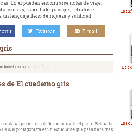
ocas. En él pueden encontrarse notas de viaje,
, aforismos y, sobre todo, paisajes, retratos e
La in
 un lenguaje lleno de riqueza y sutilidad.
artir
Twittear
E-mail
gris
La ce
bro todavía no ha sido reseñado
s de El cuaderno gris
Las c
a catalana que no he sabido encontrarle el punto. Relatado
o 1918, el protagonista es un estudiante que pasa unos días