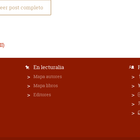
eer post completo
I)
En lecturalia
Mapa autores
Mapa libros
Editores