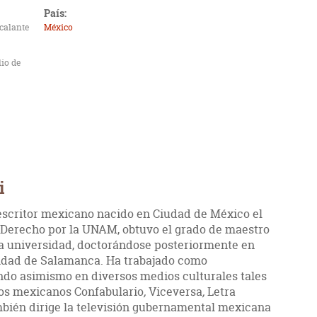
País:
scalante
México
lio de
i
escritor mexicano nacido en Ciudad de México el
en Derecho por la UNAM, obtuvo el grado de maestro
a universidad, doctorándose posteriormente en
sidad de Salamanca. Ha trabajado como
ndo asimismo en diversos medios culturales tales
 los mexicanos Confabulario
,
Viceversa
,
Letra
ambién dirige la televisión gubernamental mexicana