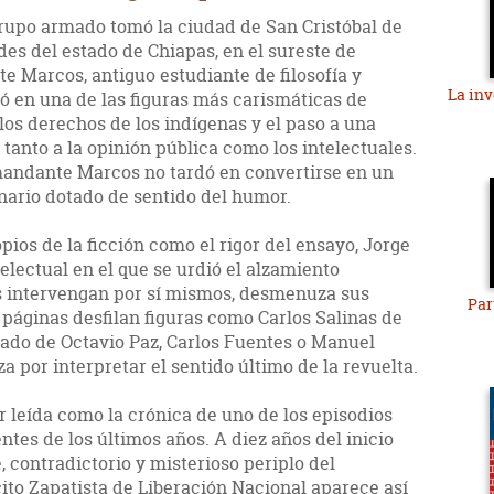
grupo armado tomó la ciudad de San Cristóbal de
des del estado de Chiapas, en el sureste de
e Marcos, antiguo estudiante de filosofía y
La inv
tió en una de las figuras más carismáticas de
 los derechos de los indígenas y el paso a una
anto a la opinión pública como los intelectuales.
andante Marcos no tardó en convertirse en un
onario dotado de sentido del humor.
ios de la ficción como el rigor del ensayo, Jorge
electual en el que se urdió el alzamiento
es intervengan por sí mismos, desmenuza sus
Par
 páginas desfilan figuras como Carlos Salinas de
 lado de Octavio Paz, Carlos Fuentes o Manuel
 por interpretar el sentido último de la revuelta.
r leída como la crónica de uno de los episodios
tes de los últimos años. A diez años del inicio
, contradictorio y misterioso periplo del
to Zapatista de Liberación Nacional aparece así