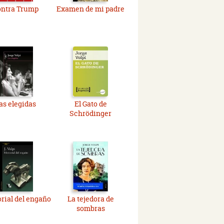
ontra Trump
Examen de mi padre
as elegidas
El Gato de
Schrödinger
ial del engaño
La tejedora de
sombras