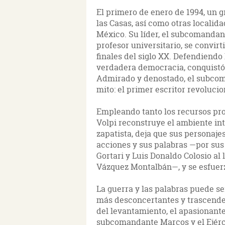
El primero de enero de 1994, un 
las Casas, así como otras localida
México. Su líder, el subcomandant
profesor universitario, se convir
finales del siglo XX. Defendiendo
verdadera democracia, conquistó t
Admirado y denostado, el subcom
mito: el primer escritor revoluci
Empleando tanto los recursos prop
Volpi reconstruye el ambiente int
zapatista, deja que sus personaj
acciones y sus palabras —por sus
Gortari y Luis Donaldo Colosio al
Vázquez Montalbán—, y se esfuerza
La guerra y las palabras puede se
más desconcertantes y trascenden
del levantamiento, el apasionante
subcomandante Marcos y el Ejérci