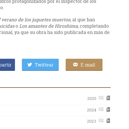
ibros protagonizados por el inspector de los
o.
l verano de los juguetes muertos
, al que han
uicidas
o
Los amantes de Hiroshima
, completando
acional, ya que su obra ha sido publicada en más de
artir
Twittear
E-mail
2025
2024
2023