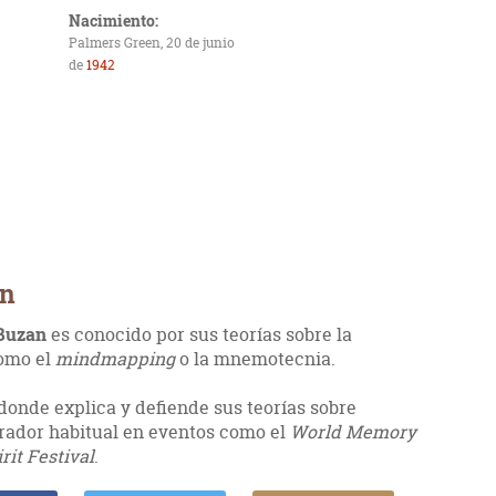
Nacimiento:
Palmers Green, 20 de junio
de
1942
an
Buzan
es conocido por sus teorías sobre la
como el
mindmapping
o la mnemotecnia.
 donde explica y defiende sus teorías sobre
orador habitual en eventos como el
World Memory
it Festival
.