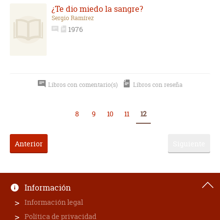
¿Te dio miedo la sangre?
Sergio Ramírez
1976
Libros con comentario(s)
Libros con reseña
8
9
10
11
12
Anterior
Siguiente
Información
Información legal
Política de privacidad