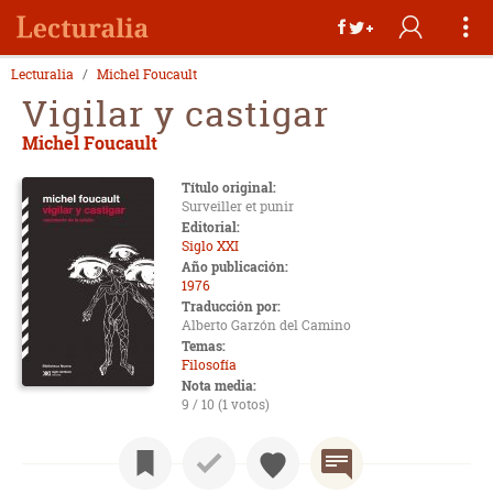
Lecturalia
Michel Foucault
Vigilar y castigar
Michel Foucault
Título original:
Surveiller et punir
Editorial:
Siglo XXI
Año publicación:
1976
Traducción por:
Alberto Garzón del Camino
Temas:
Filosofía
Nota media:
9 / 10 (1 votos)