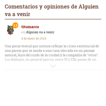
Comentarios y opiniones de Alguien
va a venir
2.5
titumarco
Alguien va a venir
4 de enero de 2024
Una pieza teatral que intenta reflejar la crisis existencial de
una pareja que se muda a una casa ubicada en un paisaje
natural, lejos del ruido de la ciudad y la compañía de "otros".
Los diálogos, en general parcos, entre Él y Ella pasan de un
entusiasmo inicial por la nueva vida, juntos, que no "solos", a
una inquietud que surge en Ella por "alguien que va a venir",
un presentimiento que desemboca en una inseguridad que
rompe la aparente armonía entre ambos, dando paso a
sentimientos indeseables y a un posterior intento de
convivir con "presencias" que no han terminado de irse de
aquel lugar presuntamente idílico.
Una premisa interesante pero que peca de repetitiva y
monótona en muchos pasajes, con un vaivén emocional en la