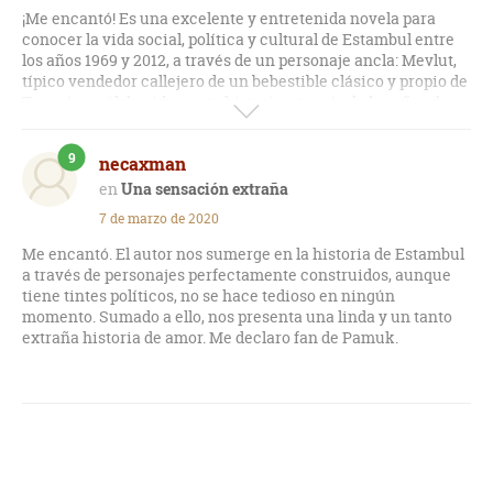
¡Me encantó! Es una excelente y entretenida novela para
conocer la vida social, política y cultural de Estambul entre
los años 1969 y 2012, a través de un personaje ancla: Mevlut,
típico vendedor callejero de un bebestible clásico y propio de
Turquía... y él da vida a esta historia a través de los años de su
vida; se incluyen muchos personajes vinculados al
protagonista. La narrativa de Pamuk, es interesante y
9
necaxman
dinámica... por una parte un narrador que relata como
observador a Mevlut y su entorno y, además, se presentan
Una sensación extraña
narrativas paralelas con voces directas de los personajes
7 de marzo de 2020
allegados a Mevlut.
Me encantó. El autor nos sumerge en la historia de Estambul
a través de personajes perfectamente construidos, aunque
tiene tintes políticos, no se hace tedioso en ningún
momento. Sumado a ello, nos presenta una linda y un tanto
extraña historia de amor. Me declaro fan de Pamuk.