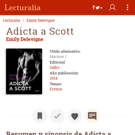
Lecturalia
Emily Delevigne
Adicta a Scott
Emily Delevigne
Título alternativo:
Marines 1
Editorial:
Zafiro
Año publicación:
2014
Temas:
Erótica
Resumen y sinopsis de Adicta a