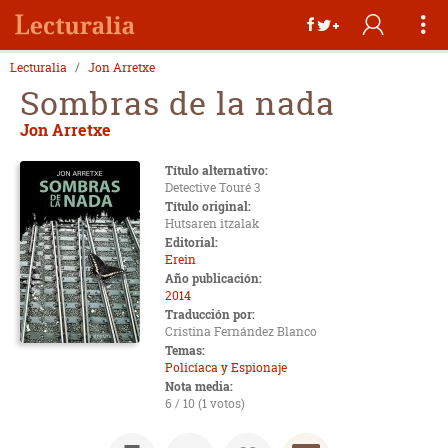
Lecturalia
Jon Arretxe
Sombras de la nada
Jon Arretxe
Título alternativo:
Detective Touré 3
Título original:
Hutsaren itzalak
Editorial:
Erein
Año publicación:
2014
Traducción por:
Cristina Fernández Blanco
Temas:
Policíaca y Espionaje
Nota media:
6 / 10 (1 votos)