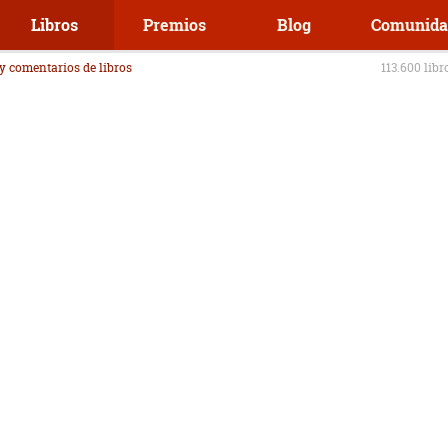
Libros
Premios
Blog
Comunida
 y comentarios de libros
113.600 libr