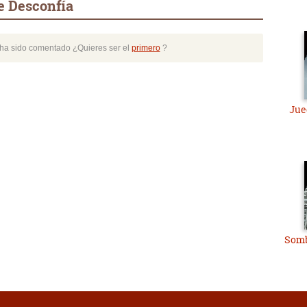
e Desconfía
o ha sido comentado ¿Quieres ser el
primero
?
Jue
Somb