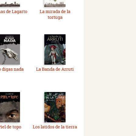
as de Lagarto
La mirada de la
tortuga
 digas nada
La Banda de Arruti
iel de topo
Los latidos de la tierra