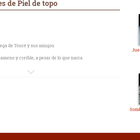
s de Piel de topo
rega de Touré y sus amigos.
Jue
 ameno y creíble, a pesar de lo que narra.
os personajes secundarios de novelas anteriores, ya que el
cir a otro "ejemplar" esperpéntico, de Cuenca y ciego
 muy corto
Somb