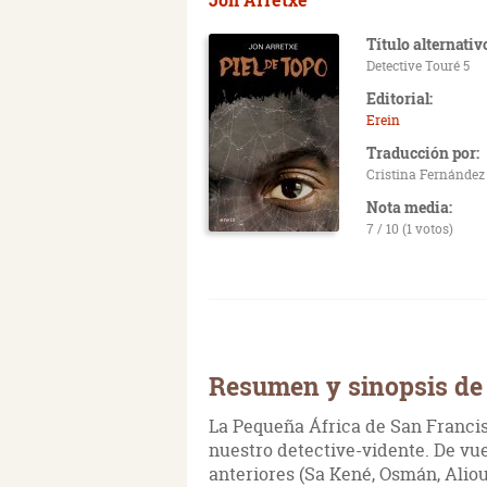
Título alternativ
Detective Touré 5
Editorial:
Erein
Traducción por:
Cristina Fernández
Nota media:
7 / 10 (1 votos)
Resumen y sinopsis de 
La Pequeña África de San Francis
nuestro detective-vidente. De vue
anteriores (Sa Kené, Osmán, Aliou