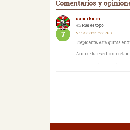
Comentarios y opinione
superkotis
Piel de topo
7
5 de diciembre de 2017
Trepidante, esta quinta ent
Arretxe ha escrito un relato
Ya no se echan en falta otr
autor ha conseguido introdu
esta vez.
Recomendable es quedarse