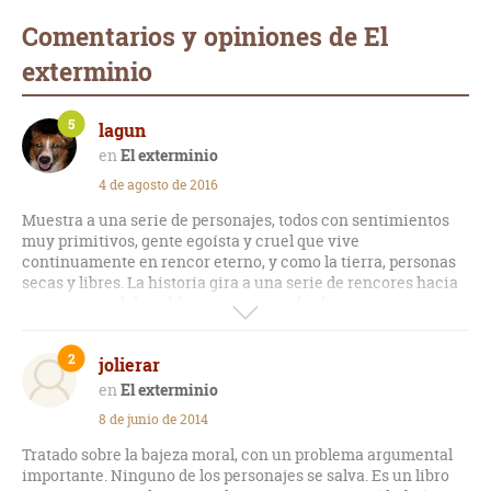
Comentarios y opiniones de El
exterminio
5
lagun
El exterminio
4 de agosto de 2016
Muestra a una serie de personajes, todos con sentimientos
muy primitivos, gente egoísta y cruel que vive
continuamente en rencor eterno, y como la tierra, personas
secas y libres. La historia gira a una serie de rencores hacia
una persona del pueblo, rencores que les hacen cuestionarse
el asesinarla y que ella misma se lo cuestione. Relato áspero
que muestra una serie de personajes memorables, dentro eso
2
jolierar
sí de una serie de parámetros. No es su mejor novela.
El exterminio
8 de junio de 2014
Tratado sobre la bajeza moral, con un problema argumental
importante. Ninguno de los personajes se salva. Es un libro