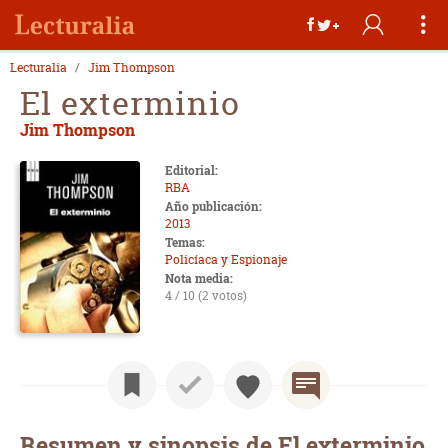
Lecturalia
Jim Thompson
El exterminio
Jim Thompson
Editorial:
RBA
Año publicación:
2013
Temas:
Policíaca y Espionaje
Nota media:
4 / 10 (2 votos)
Resumen y sinopsis de El exterminio