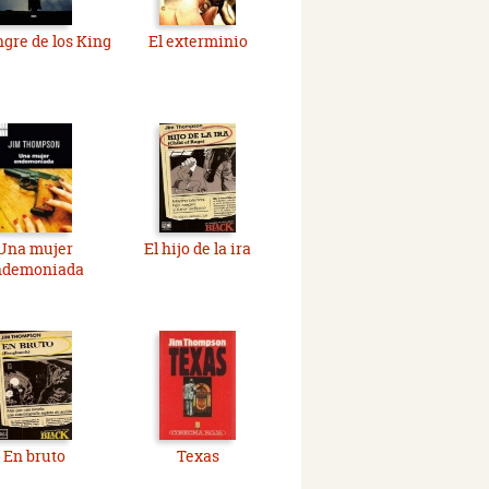
ngre de los King
El exterminio
Una mujer
El hijo de la ira
ndemoniada
En bruto
Texas