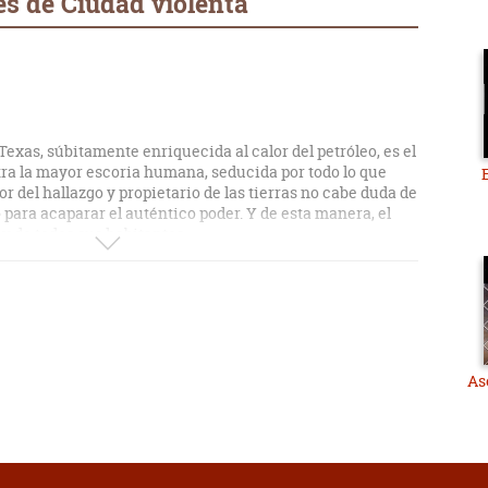
s de Ciudad violenta
exas, súbitamente enriquecida al calor del petróleo, es el
ra la mayor escoria humana, seducida por todo lo que
or del hallazgo y propietario de las tierras no cabe duda de
 para acaparar el auténtico poder. Y de esta manera, el
y de todos sus habitantes.
Bicho” McKenna; auténtica carne de patíbulo, un matón y
tal, problemático, le hace salir de un lío para
erse en otro, desobedeciendo las normas sociales más
él mismo quien se buscase su propia ruina y fuese
elicidad cuando la alcanza, no para de estropearlo todo y le
, pues oculta una personalidad de rasgos vulnerables tras
As
idad. Se verá precisamente metido en un embrollo que
intentos de seducción, un desfalco y por supuesto un
unstancias muy poco claras. Pero hay una mente maestra
cargada de resolver el asunto... de una manera que puede
igma que a la negra.