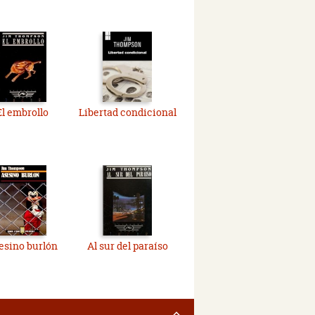
El embrollo
Libertad condicional
esino burlón
Al sur del paraíso