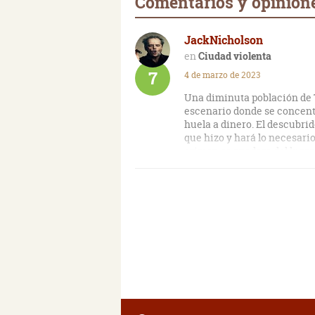
Comentarios y opinione
JackNicholson
Ciudad violenta
7
4 de marzo de 2023
Una diminuta población de T
escenario donde se concent
huela a dinero. El descubrid
que hizo y hará lo necesario
crimen se apodera del lugar 
Como protagonista, el tal “
buscavidas cuyo carácter bru
inmediatamente después met
elementales. Como si fuera 
incapaz de disfrutar de la f
cuesta confiar en los demás
su orgullo y su susceptibil
implica chantaje, obscenos 
asesinato, rodeado de circ
trabajando en la sombra, en
recordar más a la novela-en