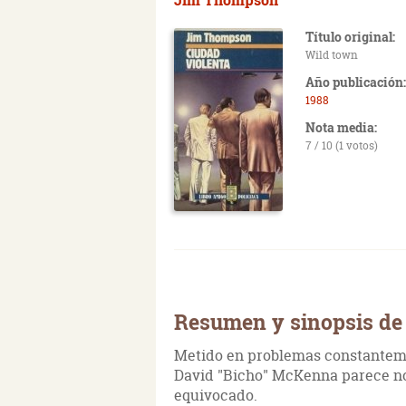
Título original:
Wild town
Año publicación:
1988
Nota media:
7 / 10 (1 votos)
Resumen y sinopsis de
Metido en problemas constantemen
David "Bicho" McKenna parece no
equivocado.