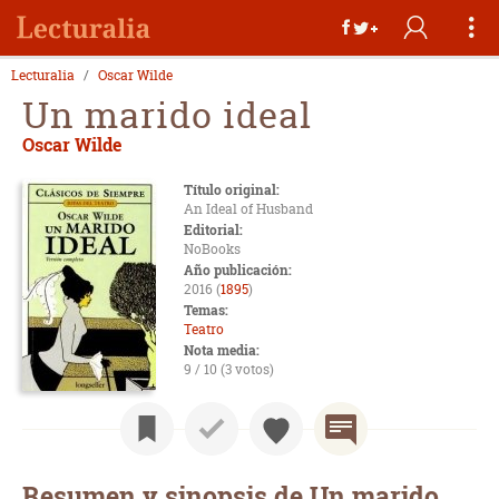
Lecturalia
Oscar Wilde
Un marido ideal
Oscar Wilde
Título original:
An Ideal of Husband
Editorial:
NoBooks
Año publicación:
2016 (
1895
)
Temas:
Teatro
Nota media:
9 / 10 (3 votos)
Resumen y sinopsis de Un marido