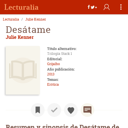
Lecturalia
Julie Kenner
Desátame
Julie Kenner
Título alternativo:
Trilogía Stark 1
Editorial:
Grijalbo
Año publicación:
2013
Temas:
Erótica
Resumen y sinopsis de Desátame de