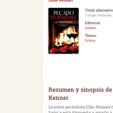
Título alternativ
Trilogía Tentación 
Editorial:
Grijalbo
Temas:
Erótica
Resumen y sinopsis de 
Kenner
La joven periodista Ellie Holmes
Saint y está dispuesta a amarlo a