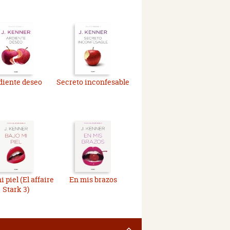
diente deseo
Secreto inconfesable
i piel (El affaire
En mis brazos
Stark 3)