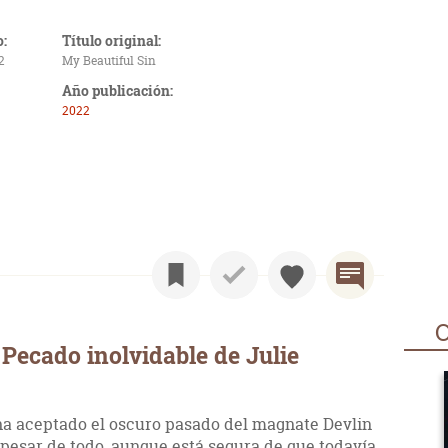
o:
Título original:
2
My Beautiful Sin
Año publicación:
2022
O
Pecado inolvidable de Julie
 ha aceptado el oscuro pasado del magnate Devlin
 pesar de todo, aunque está segura de que todavía