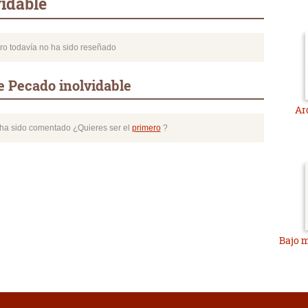
idable
bro todavía no ha sido reseñado
e Pecado inolvidable
Ar
o ha sido comentado ¿Quieres ser el
primero
?
Bajo m