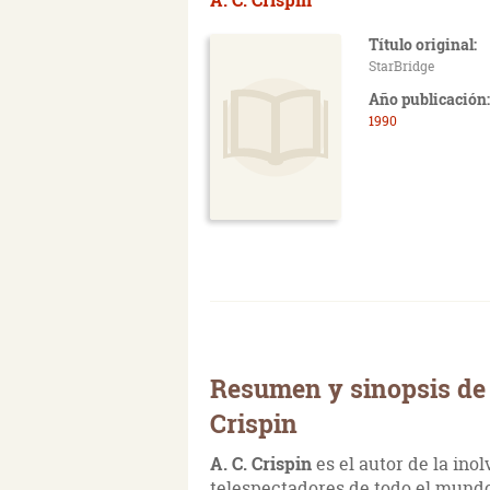
Título original:
StarBridge
Año publicación:
1990
Resumen y sinopsis de P
Crispin
A. C. Crispin
es el autor de la ino
telespectadores de todo el mundo