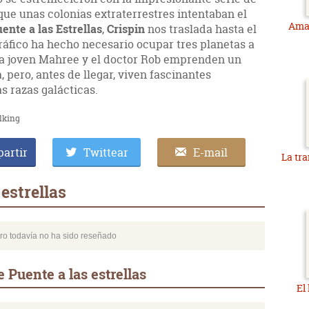
 que unas colonias extraterrestres intentaban el
Ama
ente a las Estrellas
,
Crispin
nos traslada hasta el
ráfico ha hecho necesario ocupar tres planetas a
 La joven Mahree y el doctor Rob emprenden un
, pero, antes de llegar, viven fascinantes
s razas galácticas.
lking
artir
Twittear
E-mail
La tr
estrellas
bro todavía no ha sido reseñado
 Puente a las estrellas
El