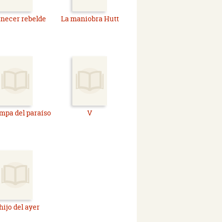
necer rebelde
La maniobra Hutt
ampa del paraíso
V
 hijo del ayer