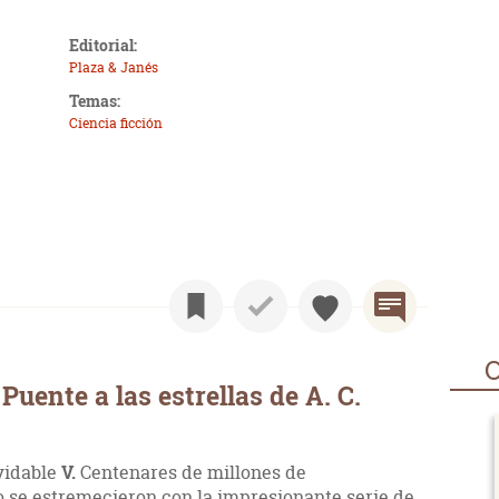
Editorial:
Plaza & Janés
Temas:
Ciencia ficción
O
uente a las estrellas de A. C.
lvidable
V.
Centenares de millones de
 se estremecieron con la impresionante serie de