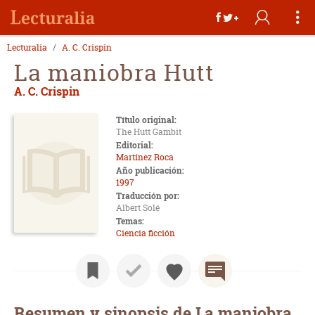
Lecturalia
A. C. Crispin
La maniobra Hutt
A. C. Crispin
Título original:
The Hutt Gambit
Editorial:
Martínez Roca
Año publicación:
1997
Traducción por:
Albert Solé
Temas:
Ciencia ficción
Resumen y sinopsis de La maniobra