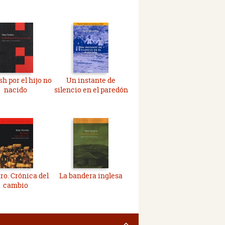
h por el hijo no
Un instante de
nacido
silencio en el paredón
tro. Crónica del
La bandera inglesa
cambio