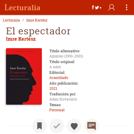
Lecturalia
Imre Kertész
El espectador
Imre Kertész
Título alternativo:
Apuntes (1991-2001)
Título original:
A nézö
Editorial:
Acantilado
Año publicación:
2021
Traducción por:
Adan Kovacsics
Temas:
Personal