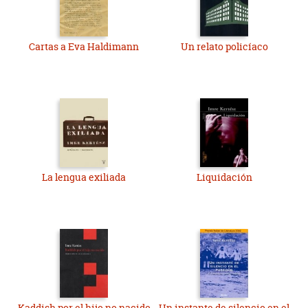
Cartas a Eva Haldimann
Un relato policíaco
La lengua exiliada
Liquidación
Kaddish por el hijo no nacido
Un instante de silencio en el