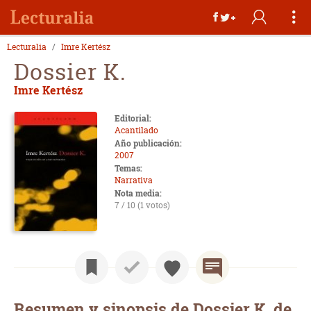
Lecturalia
Imre Kertész
Dossier K.
Imre Kertész
Editorial:
Acantilado
Año publicación:
2007
Temas:
Narrativa
Nota media:
7 / 10 (1 votos)
Resumen y sinopsis de Dossier K. de