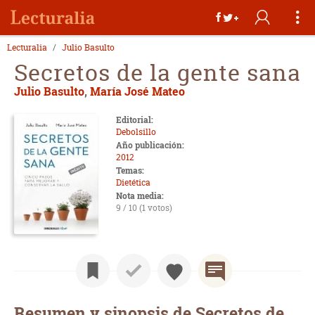
Lecturalia
Julio Basulto
Secretos de la gente sana
Julio Basulto
,
María José Mateo
Editorial:
Debolsillo
Año publicación:
2012
Temas:
Dietética
Nota media:
9 / 10 (1 votos)
Resumen y sinopsis de Secretos de