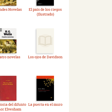
ndes Novelas
El país de los ciegos
(Ilustrado)
atro novelas
Los ojos de Davidson
toria del difunto
La puerta en el muro
ñor Elvesham