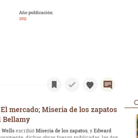
Año publicación:
2011
O
El mercado; Miseria de los zapatos
d Bellamy
 Wells
escribió
Miseria de los zapatos
, y
Edward
iosamente, dichas obras fueron publicadas, las dos