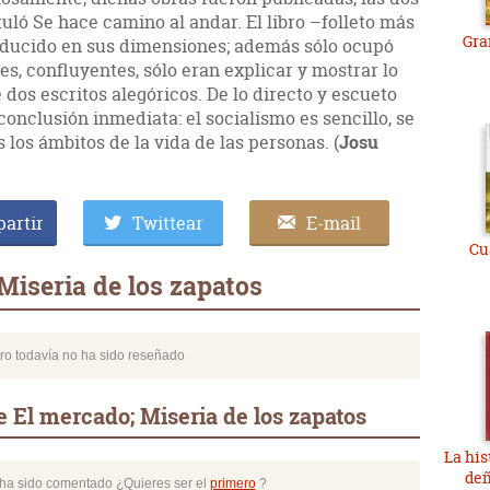
tuló Se hace camino al andar. El libro –folleto más
Gra
educido en sus dimensiones; además sólo ocupó
s, confluyentes, sólo eran explicar y mostrar lo
 dos escritos alegóricos. De lo directo y escueto
onclusión inmediata: el socialismo es sencillo, se
 los ámbitos de la vida de las personas. (
Josu
artir
Twittear
E-mail
Cu
Miseria de los zapatos
bro todavía no ha sido reseñado
 El mercado; Miseria de los zapatos
La his
de
o ha sido comentado ¿Quieres ser el
primero
?