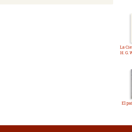
La Cie
H. G. 
El pa