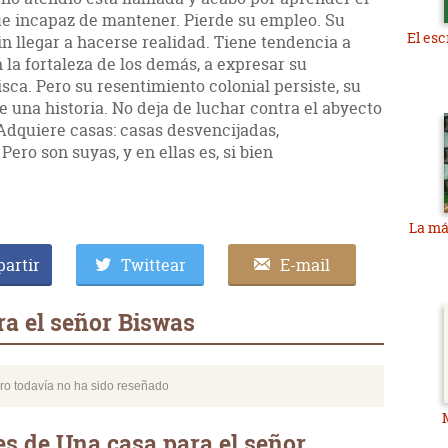
 fue incapaz de mantener. Pierde su empleo. Su
El esc
n llegar a hacerse realidad. Tiene tendencia a
 la fortaleza de los demás, a expresar su
ca. Pero su resentimiento colonial persiste, su
e una historia. No deja de luchar contra el abyecto
 Adquiere casas: casas desvencijadas,
Pero son suyas, y en ellas es, si bien
La má
artir
Twittear
E-mail
a el señor Biswas
bro todavía no ha sido reseñado
s de Una casa para el señor