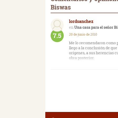
Biswas
lordsanchez
Una casa para el señor B
7.5
20 de junio de 2010
Me lo recomendaron como pri
llego a la conclusión de que
orígenes, a sus herencias 
obra posterior.
He disfrutado muchos con li
infancia, madurez y vejez. P
supuesto el hecho de desarr
toque exótico y muy interes
inquietud. Fue el tratamien
fundamentalmente, aunque el
desasosiego. No hay buenos,
pero reales, actúan de una 
por los factores determinan
Naipaul para reírse, aunque