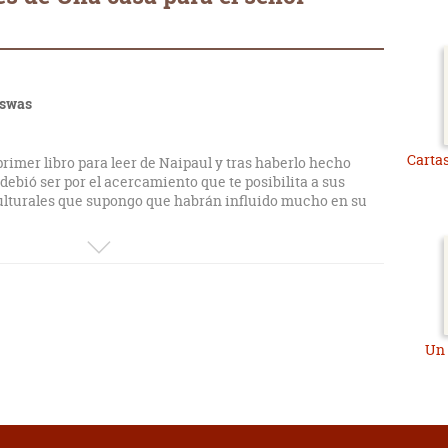
iswas
Carta
mer libro para leer de Naipaul y tras haberlo hecho
 debió ser por el acercamiento que te posibilita a sus
culturales que supongo que habrán influido mucho en su
bros que narran toda la vida de uno o varios personajes,
ero este lo encuentro algo diferente, extraño. Por
ollarse en un mundo subdesarrollado, colonial, aporta un
ante. Pero es algo más profundo lo que me causó cierta
to de antihéroe que da Naipaul al personaje principal
Un 
 resto no sale tampoco bien parado, lo que te genera
 no hay malos, solo hay personas y estas son grotescas
forma u otra motivadas por las circunstancias puntuales y
tes del entorno en el que viven. Todo esto lo aprovecha
 sea con cierto amargor, de ese mundo.