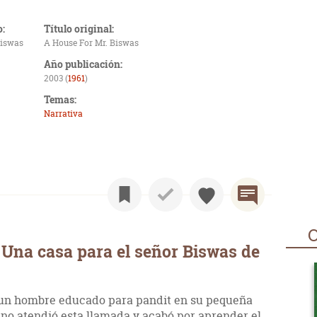
o:
Título original:
Biswas
A House For Mr. Biswas
Año publicación:
2003 (
1961
)
Temas:
Narrativa
O
Una casa para el señor Biswas de
e un hombre educado para pandit en su pequeña
no atendió esta llamada y acabó por aprender el