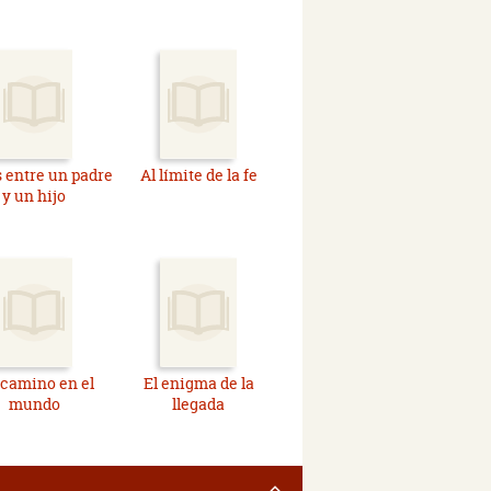
s entre un padre
Al límite de la fe
y un hijo
camino en el
El enigma de la
mundo
llegada