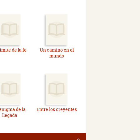
límite de la fe
Un camino en el
mundo
 enigma de la
Entre los creyentes
llegada