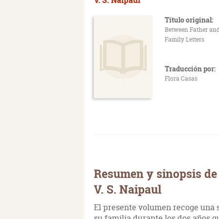
Título original:
Between Father and
Family Letters
Traducción por:
Flora Casas
Resumen y sinopsis de 
V. S. Naipaul
El presente volumen recoge una se
su familia durante los dos años q