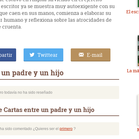
n escritor ya se muestra muy autoexigente con su
El esc
s que caen en sus manos, comienza a elaborar su
ser humano y reflexiona sobre las atrocidades de
e cruenta.
artir
Twittear
E-mail
La má
 un padre y un hijo
bro todavía no ha sido reseñado
 Cartas entre un padre y un hijo
o ha sido comentado ¿Quieres ser el
primero
?