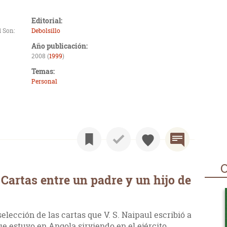
Editorial:
 Son:
Debolsillo
Año publicación:
2008 (
1999
)
Temas:
Personal
O
Cartas entre un padre y un hijo de
lección de las cartas que V. S. Naipaul escribió a
ue estuvo en Angola sirviendo en el ejército