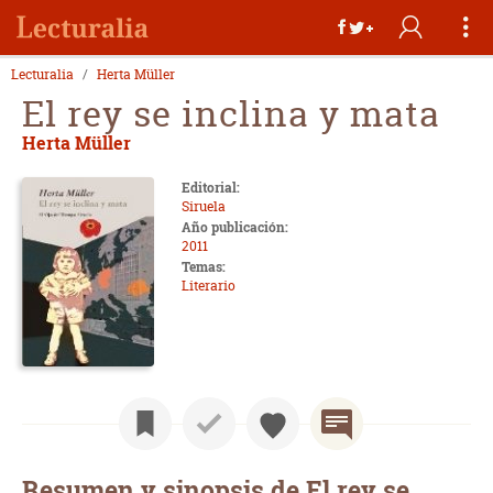
Lecturalia
Herta Müller
El rey se inclina y mata
Herta Müller
Editorial:
Siruela
Año publicación:
2011
Temas:
Literario
Resumen y sinopsis de El rey se